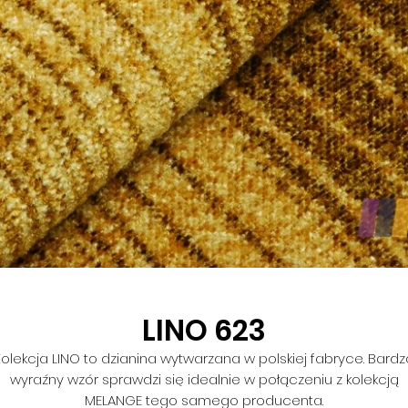
LINO 623
Kolekcja LINO to dzianina wytwarzana w polskiej fabryce. Bardz
wyraźny wzór sprawdzi się idealnie w połączeniu z kolekcją
MELANGE tego samego producenta.