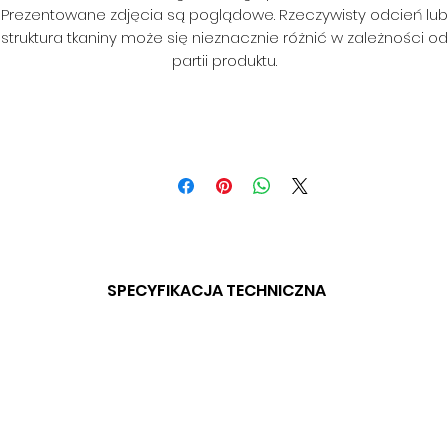
Prezentowane zdjęcia są poglądowe. Rzeczywisty odcień lub
struktura tkaniny może się nieznacznie różnić w zależności od
partii produktu.
SPECYFIKACJA TECHNICZNA
SKŁAD: BD
GRAMATURA: BD
SZEROKOSĆ: 140 CM
ODPORNOŚĆ NA ŚCIERANIE: BD