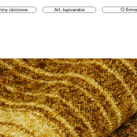
niny obiciowe
Art. tapicerskie
O firmi