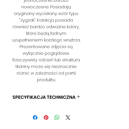
jednocześnie bardzo
nowoczesne. Posiadają
oryginany wyciskany wzór typu
"zygzak". Kolekcja posiada
również bardzo odważne kolory,
które będą ładnym
uzupełnieniem każdego wnętrza.
Prezentowane zdjęcia są
wyłącznie poglądowe.
Rzeczywisty odcień lub struktura
tkaniny może się nieznacznie
różnić w zależności od partii
produktu.
SPECYFIKACJA TECHNICZNA
SKŁAD: 100% PES
GRAMATURA: 336 G/M2
SZEROKOŚĆ: 140 CM
ODPORNOŚĆ NA ŚCIERANIE: > 30