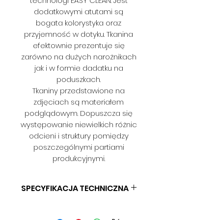
technologi EASY CLEAN. Jest
dodatkowymi atutami są
bogata kolorystyka oraz
przyjemność w dotyku. Tkanina
efektownie prezentuje się
zarówno na dużych narożnikach
jak i w formie dadatku na
poduszkach.
Tkaniny przedstawione na
zdjęciach są materiałem
podglądowym. Dopuszcza się
występowanie niewielkich różnic
odcieni i struktury pomiędzy
poszczególnymi partiami
produkcyjnymi.
SPECYFIKACJA TECHNICZNA
Skład:
100% PES
Gramatura:
285 g/m2 (+/-2%)