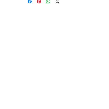
Szerokość:
140 cm
Test martindale’a:
>45.000 (kat.
A)
Pilling:
4 (5000)
Przesunięcie nitek:
1 mm (wątek), kat. A
1 mm (osnowa), kat. A
Kontakt