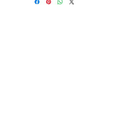
Szerokość:
140 cm
Test martindale’a:
>45.000 (kat.
A)
Pilling:
4 (5000)
Przesunięcie nitek:
1 mm (wątek), kat. A
1 mm (osnowa), kat. A
Kontakt