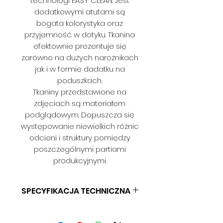
technologi EASY CLEAN. Jest
dodatkowymi atutami są
bogata kolorystyka oraz
przyjemność w dotyku. Tkanina
efektownie prezentuje się
zarówno na dużych narożnikach
jak i w formie dadatku na
poduszkach.
Tkaniny przedstawione na
zdjęciach są materiałem
podglądowym. Dopuszcza się
występowanie niewielkich różnic
odcieni i struktury pomiędzy
poszczególnymi partiami
produkcyjnymi.
SPECYFIKACJA TECHNICZNA
Skład:
100% PES
Gramatura:
285 g/m2 (+/-2%)