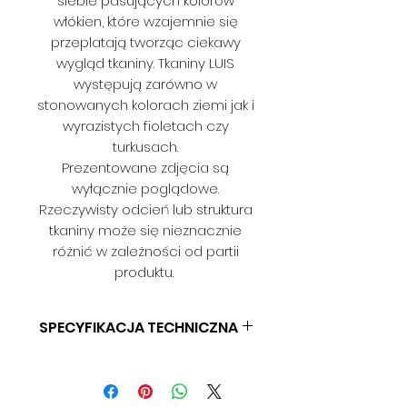
siebie pasujących kolorów
włókien, które wzajemnie się
przeplatają tworząc ciekawy
wygląd tkaniny. Tkaniny LUIS
występują zarówno w
stonowanych kolorach ziemi jak i
wyrazistych fioletach czy
turkusach.
Prezentowane zdjęcia są
wyłącznie poglądowe.
Rzeczywisty odcień lub struktura
tkaniny może się nieznacznie
różnić w zależności od partii
produktu.
SPECYFIKACJA TECHNICZNA
SKŁAD: 100% POLIESTER
GRAMATURA: 333 G/MB
SZEROKOŚĆ: 140 CM