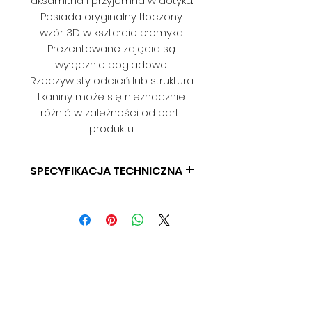
aksamitna i przyjemna w dotyku.
Posiada oryginalny tłoczony
wzór 3D w kształcie płomyka.
Prezentowane zdjęcia są
wyłącznie poglądowe.
Rzeczywisty odcień lub struktura
tkaniny może się nieznacznie
różnić w zależności od partii
produktu.
SPECYFIKACJA TECHNICZNA
SKAD: 100% PES
GRAMATURA: 330 G/M2
SZEROKOŚĆ: 142 CM
ODPORNOŚĆ NA ŚCIERANIE: > 50
000 CYKLI
WŁAŚCIWOŚCI TRUDNOPALNE