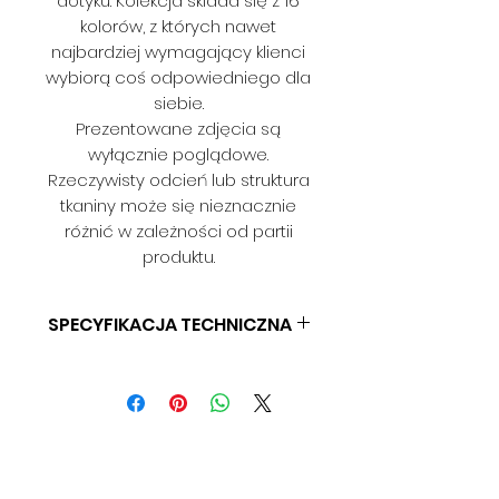
dotyku. Kolekcja składa się z 16
kolorów, z których nawet
najbardziej wymagający klienci
wybiorą coś odpowiedniego dla
siebie.
Prezentowane zdjęcia są
wyłącznie poglądowe.
Rzeczywisty odcień lub struktura
tkaniny może się nieznacznie
różnić w zależności od partii
produktu.
SPECYFIKACJA TECHNICZNA
SKŁAD: 100% PES
GRAMATURA: 360 G/M2
SZEROKOŚĆ: 140 CM
ODPRONOŚĆ NA ŚCIERANIE: > 30
000 CYKLI