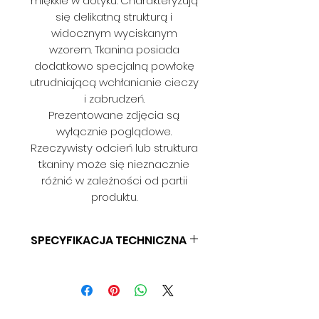
miękkie w dotyku. Charakteryzują
się delikatną strukturą i
widocznym wyciskanym
wzorem. Tkanina posiada
dodatkowo specjalną powłokę
utrudniającą wchłanianie cieczy
i zabrudzeń.
Prezentowane zdjęcia są
wyłącznie poglądowe.
Rzeczywisty odcień lub struktura
tkaniny może się nieznacznie
różnić w zależności od partii
produktu.
SPECYFIKACJA TECHNICZNA
SKŁAD: 100% PES
GRAMATURA: 300 G/M2
SZEROKOŚĆ: 140 CM
ODPORNOŚĆ NA ŚCIERANIE: > 50