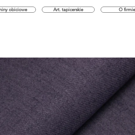
niny obiciowe
Art. tapicerskie
O firmi