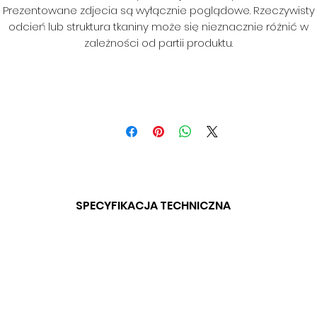
Prezentowane zdjecia są wyłącznie poglądowe. Rzeczywisty
odcień lub struktura tkaniny może się nieznacznie różnić w
zależności od partii produktu.
SPECYFIKACJA TECHNICZNA
SKŁAD: 100% PES
GRAMATURA: BD
SZEROKOŚĆ: 120 CM
ODPORNOŚĆ NA ŚCIERANIE: BD