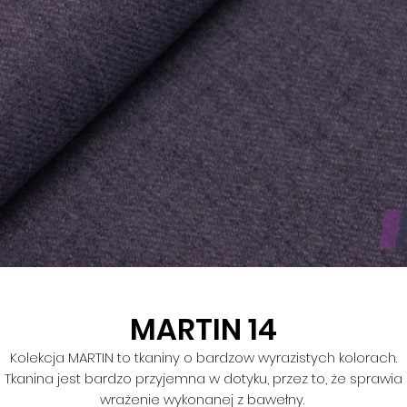
MARTIN 14
Kolekcja MARTIN to tkaniny o bardzow wyrazistych kolorach.
Tkanina jest bardzo przyjemna w dotyku, przez to, że sprawia
wrażenie wykonanej z bawełny.