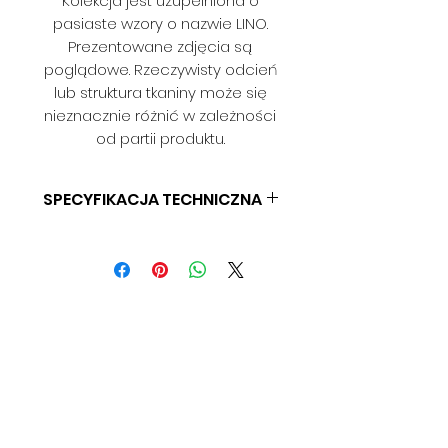
Kolekcja jest uzupełniona o
pasiaste wzory o nazwie LINO.
Prezentowane zdjęcia są
poglądowe. Rzeczywisty odcień
lub struktura tkaniny może się
nieznacznie różnić w zależności
od partii produktu.
SPECYFIKACJA TECHNICZNA
SKŁAD: BD
GRAMATURA: BD
SZEROKOŚĆ: 140 CM