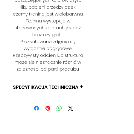
poszczególnych kolorów użyto
kilku odcieni przędzy dzięki
czemy tkanina jest wielobarwna.
Tkanina występuję w
stonowanych kolorach jak beż,
brąz czy grafit.
Prezentowane zdjęcia są
wyłącznie poglądowe.
Rzeczywisty odcień lub struktura
może się nieznacznie różnić w
zależności od partii produktu.
SPECYFIKACJA TECHNICZNA
SKŁAD: 100% PES
GRAMATURA: 280 G/M2
SZEROKOŚĆ: 142 CM
ODPORNOŚĆ NA ŚCIERANIE: > 30
000 CYKLI