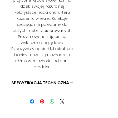
przypominające skórę. Tkanina
dzięki swojej naturalnej
kolorystyce nada charakteru
każdemu wnętrzu. Kolekcję
szczególnie polecamy do
dużych mebli tapicerowanych.
Prezentowane zdjęcia są
wyłącznie poglądowe.
Rzeczywisty odcień lub struktura
tkaniny może się nieznacznie
różnić w zależności od partii
produktu.
SPECYFIKACJA TECHNICZNA
SKŁAD: 100% POLIESTER
GRAMATURA: BD
SZEROKOŚĆ: 140 CM
ODPORNOŚĆ NA ŚCIERANIE: BD