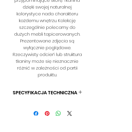
przypominające skórę. Tkanina
dzięki swojej naturalnej
kolorystyce nada charakteru
każdemu wnętrzu. Kolekcję
szczególnie polecamy do
dużych mebli tapicerowanych.
Prezentowane zdjęcia są
wyłącznie poglądowe.
Rzeczywisty odcień lub struktura
tkaniny może się nieznacznie
różnić w zależności od partii
produktu.
SPECYFIKACJA TECHNICZNA
SKŁAD: 100% POLIESTER
GRAMATURA: BD
SZEROKOŚĆ: 140 CM
ODPORNOŚĆ NA ŚCIERANIE: BD