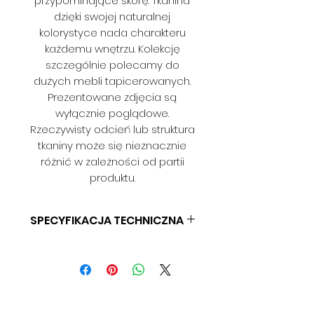
przypominające skórę. Tkanina
dzięki swojej naturalnej
kolorystyce nada charakteru
każdemu wnętrzu. Kolekcję
szczególnie polecamy do
dużych mebli tapicerowanych.
Prezentowane zdjęcia są
wyłącznie poglądowe.
Rzeczywisty odcień lub struktura
tkaniny może się nieznacznie
różnić w zależności od partii
produktu.
SPECYFIKACJA TECHNICZNA
SKŁAD: 100% POLIESTER
GRAMATURA: BD
SZEROKOŚĆ: 140 CM
ODPORNOŚĆ NA ŚCIERANIE: BD