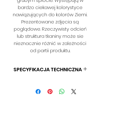
grubym splocie. Występują w
bardzo ciekawej kolorystyce
nawiązujących do kolorów Ziemi.
Prezentowane zdjęcia są
poglądowe. Rzeczywisty odcień
lub struktura tkaniny może sie
nieznacznie różnić w zależności
od partii produktu.
SPECYFIKACJA TECHNICZNA
SKŁAD: 100% POLIESTER
GRAMATURA: 460 G/M
SZEROKOŚĆ: 145 CM
ODPORNOŚĆ NA ŚCIERANIE: > 45
000