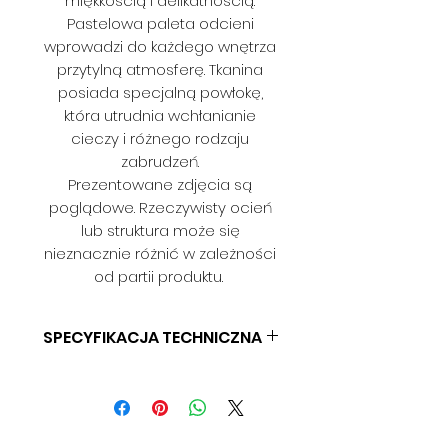
miękkością i delikatnością.
Pastelowa paleta odcieni
wprowadzi do każdego wnętrza
przytylną atmosferę. Tkanina
posiada specjalną powłokę,
która utrudnia wchłanianie
cieczy i różnego rodzaju
zabrudzeń.
Prezentowane zdjęcia są
poglądowe. Rzeczywisty ocień
lub struktura może się
nieznacznie różnić w zależności
od partii produktu.
SPECYFIKACJA TECHNICZNA
SKŁAD: 100% POLIESTER
GRAMATURA: 380 G/M2
SZEROKOŚĆ 145 CM
ODPORNOŚĆ NA ŚCIERANIE: 100