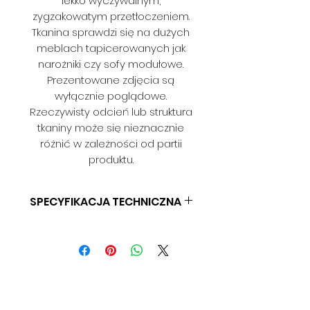
lekko wyczywalnym,
zygzakowatym przetłoczeniem.
Tkanina sprawdzi się na dużych
meblach tapicerowanych jak
narożniki czy sofy modułowe.
Prezentowane zdjęcia są
wyłącznie poglądowe.
Rzeczywisty odcień lub struktura
tkaniny może się nieznacznie
różnić w zależności od partii
produktu.
SPECYFIKACJA TECHNICZNA
SKŁAD: 100% PES
GRAMATURA: 390 G/MB
SZEROKOŚĆ: 140 CM
ODPORNOŚĆ NA ŚCIERANIE: 60
000 CYKLI