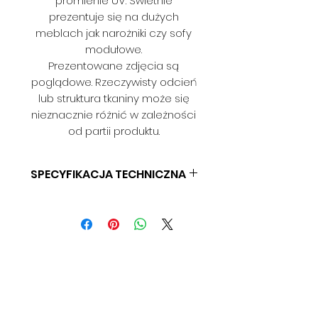
promienie UV. Świetnie
prezentuje się na dużych
meblach jak narożniki czy sofy
modułowe.
Prezentowane zdjęcia są
poglądowe. Rzeczywisty odcień
lub struktura tkaniny może się
nieznacznie różnić w zależności
od partii produktu.
SPECYFIKACJA TECHNICZNA
SKŁAD: 100% PES
GRAMATURA: 450 G/M2
SZEROKOŚĆ: 150 CM
ODPORNOŚĆ NA ŚCIERANIE: > 50
000
ODPORNOŚĆ NA PILLING: KLASA A