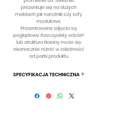
promienie UV. Świetnie
prezentuje się na dużych
meblach jak narożniki czy sofy
modułowe.
Prezentowane zdjęcia są
poglądowe. Rzeczywisty odcień
lub struktura tkaniny może się
nieznacznie różnić w zależności
od partii produktu.
SPECYFIKACJA TECHNICZNA
SKŁAD: 100% PES
GRAMATURA: 450 G/M2
SZEROKOŚĆ: 150 CM
ODPORNOŚĆ NA ŚCIERANIE: > 50
000
ODPORNOŚĆ NA PILLING: KLASA A