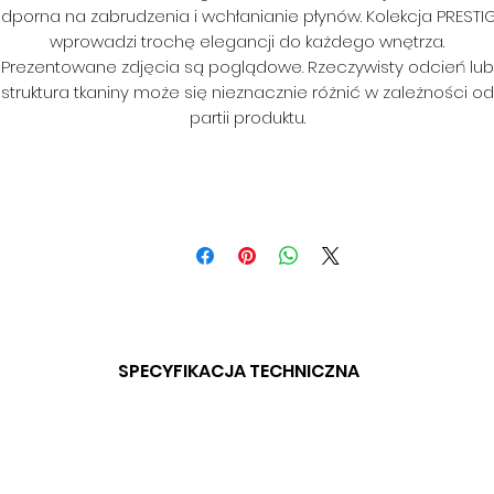
dporna na zabrudzenia i wchłanianie płynów. Kolekcja PRESTI
wprowadzi trochę elegancji do każdego wnętrza.
Prezentowane zdjęcia są poglądowe. Rzeczywisty odcień lub
struktura tkaniny może się nieznacznie różnić w zależności od
partii produktu.
SPECYFIKACJA TECHNICZNA
SKŁAD: 100% POLIESTER
GRAMATURA: 320 G/M2
SZEROKOŚĆ: 142 CM (+/- 3CM)
ODPORNOŚĆ NA ŚCIERANIE: 35 000