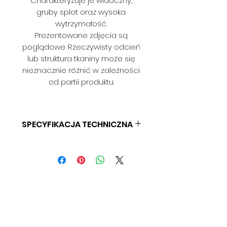
Charakteryzuje je widoczny,
gruby splot oraz wysoka
wytrzymałość.
Prezentowane zdjęcia są
poglądowe. Rzeczywisty odcień
lub struktura tkaniny może się
nieznacznie różnić w zależności
od partii produktu.
SPECYFIKACJA TECHNICZNA
SKŁAD: 100% PES
GRAMATURA: 450 G/M2
SZEROKOŚĆ: 145 CM
ODPORNOŚĆ NA ŚCIERANIE: > 80
000