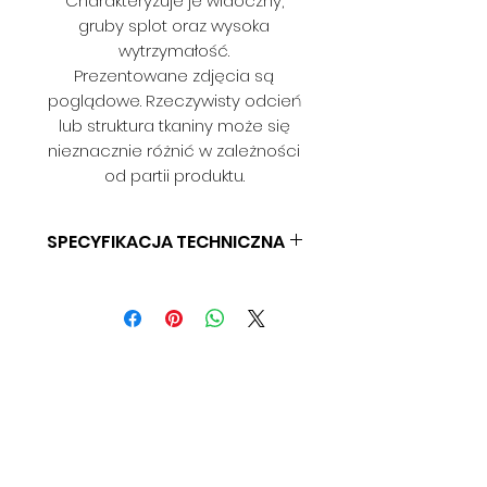
Charakteryzuje je widoczny,
gruby splot oraz wysoka
wytrzymałość.
Prezentowane zdjęcia są
poglądowe. Rzeczywisty odcień
lub struktura tkaniny może się
nieznacznie różnić w zależności
od partii produktu.
SPECYFIKACJA TECHNICZNA
SKŁAD: 100% PES
GRAMATURA: 450 G/M2
SZEROKOŚĆ: 145 CM
ODPORNOŚĆ NA ŚCIERANIE: > 80
000