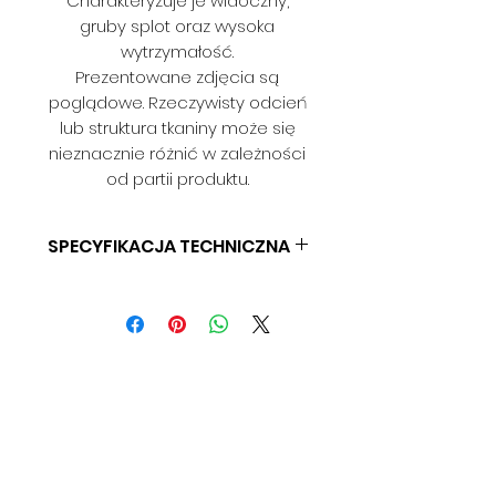
Charakteryzuje je widoczny,
gruby splot oraz wysoka
wytrzymałość.
Prezentowane zdjęcia są
poglądowe. Rzeczywisty odcień
lub struktura tkaniny może się
nieznacznie różnić w zależności
od partii produktu.
SPECYFIKACJA TECHNICZNA
SKŁAD: 100% PES
GRAMATURA: 450 G/M2
SZEROKOŚĆ: 145 CM
ODPORNOŚĆ NA ŚCIERANIE: > 80
000