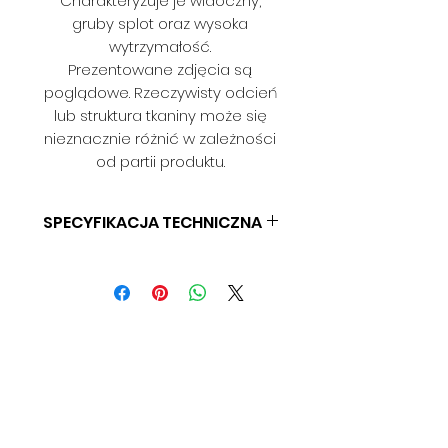
Charakteryzuje je widoczny,
gruby splot oraz wysoka
wytrzymałość.
Prezentowane zdjęcia są
poglądowe. Rzeczywisty odcień
lub struktura tkaniny może się
nieznacznie różnić w zależności
od partii produktu.
SPECYFIKACJA TECHNICZNA
SKŁAD: 100% PES
GRAMATURA: 450 G/M2
SZEROKOŚĆ: 145 CM
ODPORNOŚĆ NA ŚCIERANIE: > 80
000