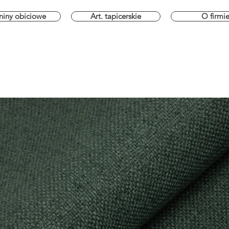
niny obiciowe
Art. tapicerskie
O firmi