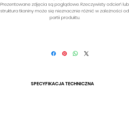
Prezentowane zdjęcia są poglądowe. Rzeczywisty odcień lub
struktura tkaniny może się nieznacznie różnić w zależności od
partii produktu.
SPECYFIKACJA TECHNICZNA
SKŁAD: 100% PES
GRAMATURA: 450 G/M2
SZEROKOŚĆ: 145 CM
ODPORNOŚĆ NA ŚCIERANIE: > 80 000