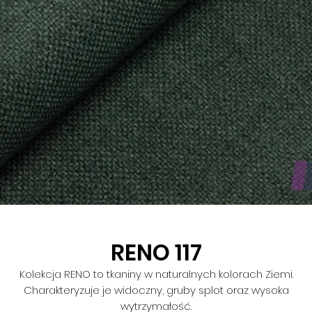
RENO 117
Kolekcja RENO to tkaniny w naturalnych kolorach Ziemi.
Charakteryzuje je widoczny, gruby splot oraz wysoka
wytrzymałość.