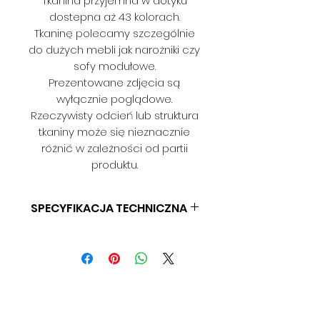
Tkanina przyjemna w dotyku
dostepna aż 43 kolorach.
Tkaninę polecamy szczególnie
do dużych mebli jak narożniki czy
sofy modułowe.
Prezentowane zdjęcia są
wyłącznie poglądowe.
Rzeczywisty odcień lub struktura
tkaniny może się nieznacznie
różnić w zależności od partii
produktu.
SPECYFIKACJA TECHNICZNA
SKŁAD: 100 % PES
GRAMATURA: BD
SZEROKOŚĆ: 140 CM
ODPORNOŚĆ NA ŚCIERANIE: BD