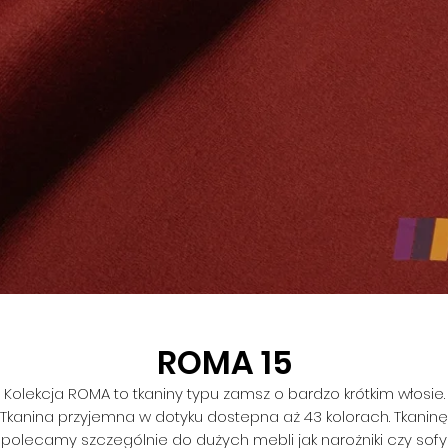
ROMA 15
Kolekcja ROMA to tkaniny typu zamsz o bardzo krótkim włosie.
Tkanina przyjemna w dotyku dostepna aż 43 kolorach. Tkaninę
polecamy szczególnie do dużych mebli jak narożniki czy sofy