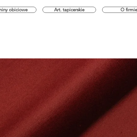
niny obiciowe
Art. tapicerskie
O firmi