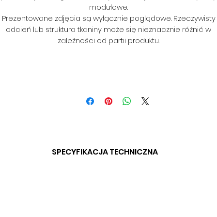
modułowe.
Prezentowane zdjęcia są wyłącznie poglądowe. Rzeczywisty
odcień lub struktura tkaniny może się nieznacznie różnić w
zależności od partii produktu.
SPECYFIKACJA TECHNICZNA
SKŁAD: 100 % PES
GRAMATURA: BD
SZEROKOŚĆ: 140 CM
ODPORNOŚĆ NA ŚCIERANIE: BD