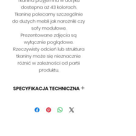
Tkanina przyjemna w dotyku
dostepna aż 43 kolorach.
Tkaninę polecamy szczególnie
do dużych mebli jak narożniki czy
sofy modułowe.
Prezentowane zdjęcia są
wyłącznie poglądowe.
Rzeczywisty odcień lub struktura
tkaniny może się nieznacznie
różnić w zależności od partii
produktu.
SPECYFIKACJA TECHNICZNA
SKŁAD: 100 % PES
GRAMATURA: BD
SZEROKOŚĆ: 140 CM
ODPORNOŚĆ NA ŚCIERANIE: BD