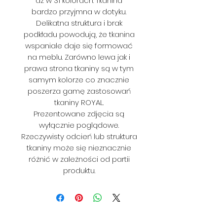
aż w 31 kolorach. Tkanina
bardzo przyjmna w dotyku.
Delikatna struktura i brak
podkładu powodują, że tkanina
wspaniale daje się formować
na meblu. Zarówno lewa jak i
prawa strona tkaniny są w tym
samym kolorze co znacznie
poszerza gamę zastosowań
tkaniny ROYAL.
Prezentowane zdjęcia są
wyłącznie poglądowe.
Rzeczywisty odcień lub struktura
tkaniny może się nieznacznie
różnić w zależności od partii
produktu.