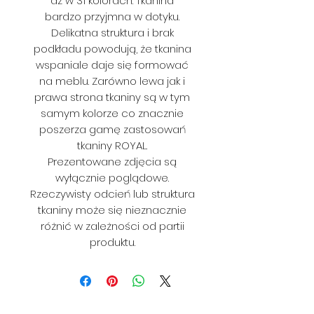
aż w 31 kolorach. Tkanina
bardzo przyjmna w dotyku.
Delikatna struktura i brak
podkładu powodują, że tkanina
wspaniale daje się formować
na meblu. Zarówno lewa jak i
prawa strona tkaniny są w tym
samym kolorze co znacznie
poszerza gamę zastosowań
tkaniny ROYAL.
Prezentowane zdjęcia są
wyłącznie poglądowe.
Rzeczywisty odcień lub struktura
tkaniny może się nieznacznie
różnić w zależności od partii
produktu.