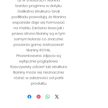
aż w 31 kolorach. Tkanina
bardzo przyjmna w dotyku.
Delikatna struktura i brak
podkładu powodują, że tkanina
wspaniale daje się formować
na meblu. Zarówno lewa jak i
prawa strona tkaniny są w tym
samym kolorze co znacznie
poszerza gamę zastosowań
tkaniny ROYAL.
Prezentowane zdjęcia są
wyłącznie poglądowe.
Rzeczywisty odcień lub struktura
tkaniny może się nieznacznie
różnić w zależności od partii
produktu.