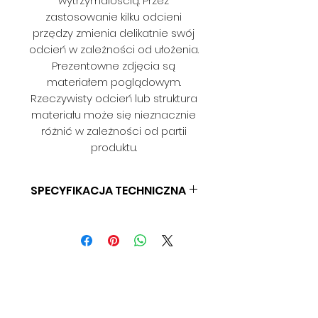
wytrzymałością. Przez
zastosowanie kilku odcieni
przędzy zmienia delikatnie swój
odcień w zależności od ułożenia.
Prezentowne zdjęcia są
materiałem poglądowym.
Rzeczywisty odcień lub struktura
materiału może się nieznacznie
różnić w zależności od partii
produktu.
SPECYFIKACJA TECHNICZNA
SKŁAD: 100% PES
SZEROKOŚĆ TKANINY: 140 CM
(+/-3 CM)
GRAMATURA: brak danych
ŚCIERALNOŚĆ: 20 000
UTRATA KOLORU OD PROMIENI