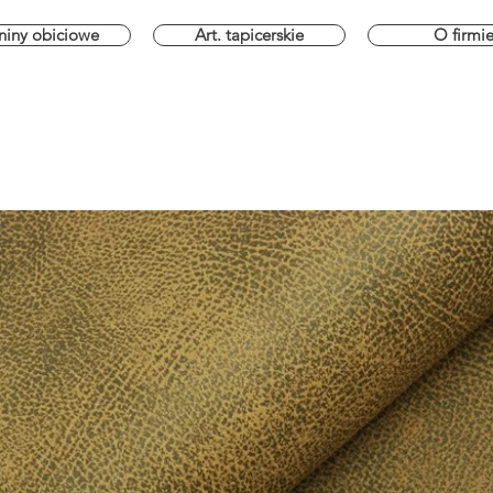
niny obiciowe
Art. tapicerskie
O firmi