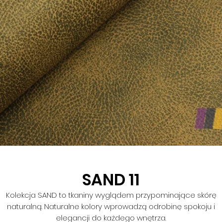
SAND 11
Kolekcja SAND to tkaniny wyglądem przypominające skórę
naturalną. Naturalne kolory wprowadzą odrobinę spokoju i
elegancji do każdego wnętrza.