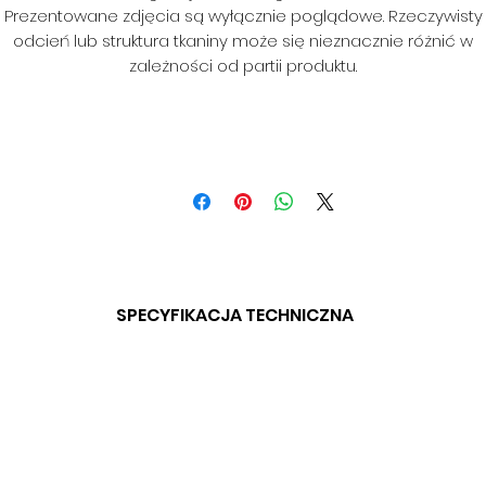
Prezentowane zdjęcia są wyłącznie poglądowe. Rzeczywisty
odcień lub struktura tkaniny może się nieznacznie różnić w
zależności od partii produktu.
SPECYFIKACJA TECHNICZNA
SKŁAD: 100& PES
GRAMATURA: 290 G/M2
SZEROKOŚĆ: 140 CM
ODPORNOŚĆ NA ŚCIERANIE: 20 000 CYKLI