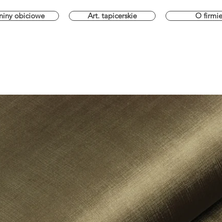
niny obiciowe
Art. tapicerskie
O firmi