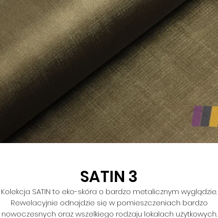
SATIN 3
Kolekcja SATIN to eko-skóra o bardzo metalicznym wyglądzie.
Rewelacyjnie odnajdzie się w pomieszczeniach bardzo
nowoczesnych oraz wszelkiego rodzaju lokalach użytkowych.