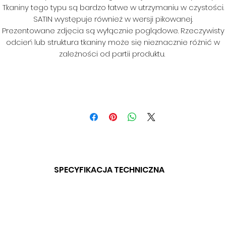
Tkaniny tego typu są bardzo łatwe w utrzymaniu w czystości.
SATIN występuje również w wersji pikowanej.
Prezentowane zdjęcia są wyłącznie poglądowe. Rzeczywisty
odcień lub struktura tkaniny może się nieznacznie różnić w
zależności od partii produktu.
SPECYFIKACJA TECHNICZNA
SKŁAD: 16% CO, 29% PES, 55% PU
GRAMATURA: 420 G/M2
SZEROKOŚĆ: 145 CM (+/- 5CM)
ODPORONOŚĆ NA ŚCIERANIE: 76 800 CYKLI