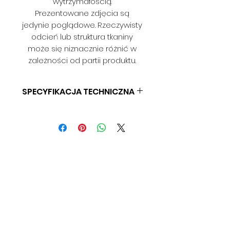
wytrzymałością.
Prezentowane zdjęcia są
jedynie poglądowe. Rzeczywisty
odcień lub struktura tkaniny
może się niznacznie różnić w
zależności od partii produktu.
SPECYFIKACJA TECHNICZNA
SKŁAD: 100% PES
GRAMATURA: 310 G/M2
SZEROKOŚĆ: 140 CM
ODPORNOŚĆ NA ŚCIERANIE: 45
000