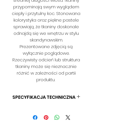
średniej długości włosa. Tkaniny
przypominają swym wyglądem
ciepły i przytulny koc. Stonowana
kolorystyka oraz piękne pastele
sprawiają, że tkaniny doskonale
odnajdą się we wnętrzu w stylu
skandynawskim.
Prezentowane zdjęcią są
wyłącznie poglądowe.
Rzeczywisty odcień lub struktura
tkaniny może się nieznacznie
różnić w zależności od partii
produktu.
SPECYFIKACJA TECHNICZNA
SKŁAD: 100% PES
GRAMATURA: 532 G/MB
SZEROKOŚĆ: 140 CM
ODPORNOŚĆ NA ŚCIERANIE: > 35