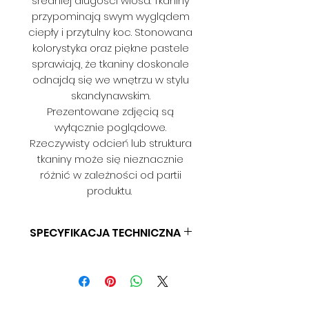
średniej długości włosa. Tkaniny
przypominają swym wyglądem
ciepły i przytulny koc. Stonowana
kolorystyka oraz piękne pastele
sprawiają, że tkaniny doskonale
odnajdą się we wnętrzu w stylu
skandynawskim.
Prezentowane zdjęcią są
wyłącznie poglądowe.
Rzeczywisty odcień lub struktura
tkaniny może się nieznacznie
różnić w zależności od partii
produktu.
SPECYFIKACJA TECHNICZNA
SKŁAD: 100% PES
GRAMATURA: 532 G/MB
SZEROKOŚĆ: 140 CM
ODPORNOŚĆ NA ŚCIERANIE: > 35