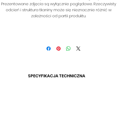
Prezentowane zdjęcia są wyłącznie poglądowe. Rzeczywisty
odcień i struktura tkaniny może się nieznacznie różnić w
zależności od partii produktu.
SPECYFIKACJA TECHNICZNA
SKŁAD: 100% PES
GRAMATURA: 320 G/M2
SZEROKOŚĆ: 140CM (+/-3CM)
ODPORNOŚĆ NA ŚCIERANIE: 50 000
TECHNOLOGIA CLEANABOO: TAK