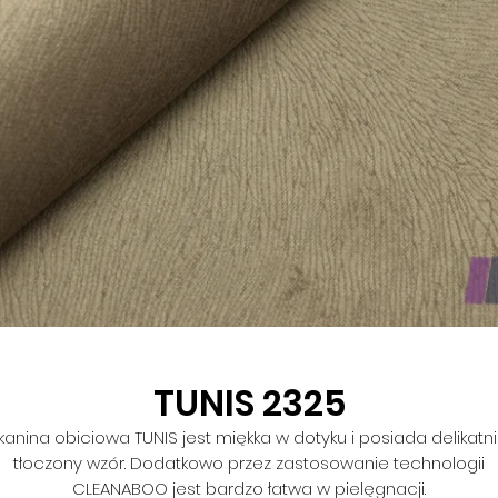
TUNIS 2325
kanina obiciowa TUNIS jest miękka w dotyku i posiada delikatn
tłoczony wzór. Dodatkowo przez zastosowanie technologii
CLEANABOO jest bardzo łatwa w pielęgnacji.