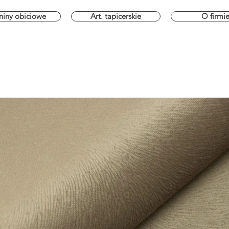
niny obiciowe
Art. tapicerskie
O firmi