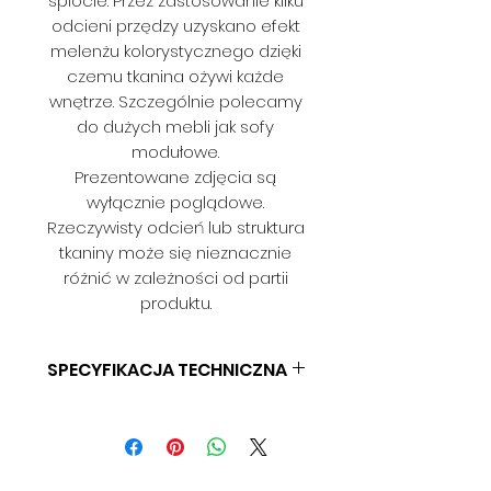
splocie. Przez zastosowanie kilku
odcieni przędzy uzyskano efekt
melenżu kolorystycznego dzięki
czemu tkanina ożywi każde
wnętrze. Szczególnie polecamy
do dużych mebli jak sofy
modułowe.
Prezentowane zdjęcia są
wyłącznie poglądowe.
Rzeczywisty odcień lub struktura
tkaniny może się nieznacznie
różnić w zależności od partii
produktu.
SPECYFIKACJA TECHNICZNA
SKŁAD: 100% PES
GRAMATURA: 330 G/M2
SZEROKOŚĆ: 140 CM
ODPORNOŚĆ NA ŚCIERANIE: 14