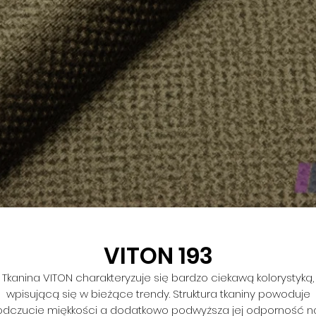
VITON 193
Tkanina VITON charakteryzuje się bardzo ciekawą kolorystyką,
wpisującą się w bieżące trendy. Struktura tkaniny powoduje
odczucie miękkości a dodatkowo podwyższa jej odporność n