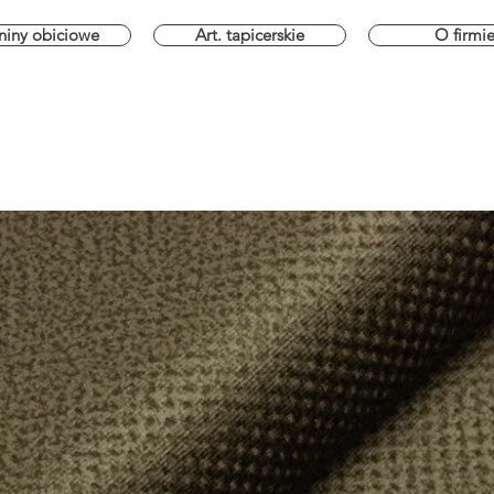
niny obiciowe
Art. tapicerskie
O firmi