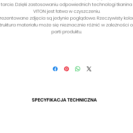
tarcie. Dzięki zastosowaniu odpowiednich technologi tkanina
VITON jest łatwa w czyszczeniu.
rezentowane zdjęcia są jedynie poglądowe. Rzeczywisty kolor
truktura materiału może się nieznacznie różnić w zależności 
parti produktu.
SPECYFIKACJA TECHNICZNA
SKŁAD: 100% PES
GRAMATURA: 315 G/Mkw
SZEROKOŚĆ: 140 CM (+/- 3CM)
SPOSÓB CZYSZCZENIA: