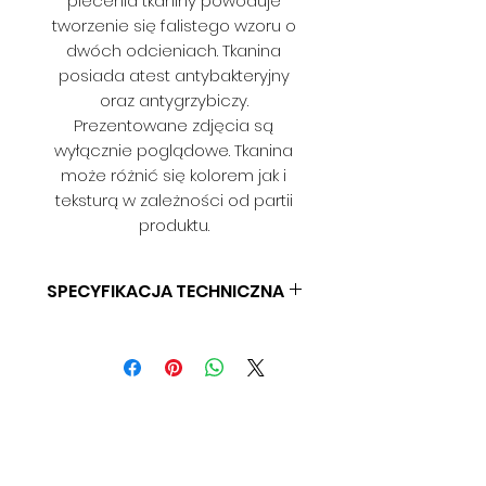
plecenia tkaniny powoduje
tworzenie się falistego wzoru o
dwóch odcieniach. Tkanina
posiada atest antybakteryjny
oraz antygrzybiczy.
Prezentowane zdjęcia są
wyłącznie poglądowe. Tkanina
może różnić się kolorem jak i
teksturą w zależności od partii
produktu.
SPECYFIKACJA TECHNICZNA
SKŁAD: 100% POLIESTER
GRAMATURA: 252 G/M
SZEROKOŚĆ: 140 CM (+/- 3CM)
WYTRYMAŁOŚĆ NA ŚCIERANIE: 20
000
SKŁONNOŚĆ DO PILLINGU: