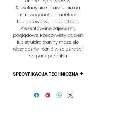
orientalnych wzorów.
Rewelacyjnie sprawdzi się na
ekstrawaganckich meblach i
tapicerowanych dodatkach.
Prezentowane zdjęcia są
poglądowe. Rzeczywisty odcień
lub struktira tkaniny może się
nieznacznie różnić w zależności
od partii produktu.
SPECYFIKACJA TECHNICZNA
Skład:
100% PES
Gramatura:
340 g/m2 (+/-2%)
Szerokość:
140 cm
Test martindale:
>28.000 (kat.
A)
Pilling:
4-5 (5000)
Przesunięcie nitek: