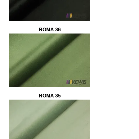
ROMA 36
ROMA 35