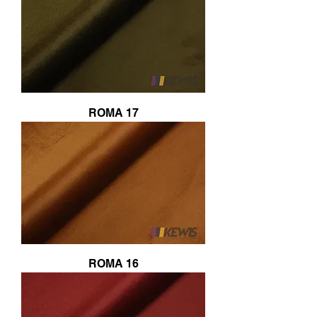
ROMA 17
ROMA 16