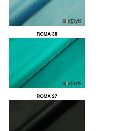
ROMA 38
ROMA 37