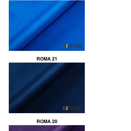
ROMA 21
ROMA 20