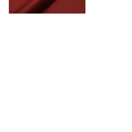
ROMA 15
ROMA 13