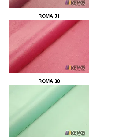
ROMA 31
ROMA 30