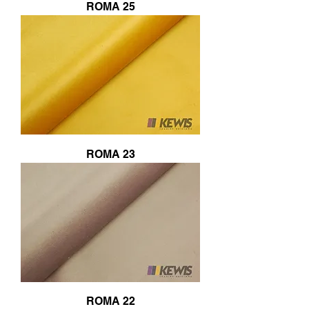
ROMA 25
ROMA 23
ROMA 22